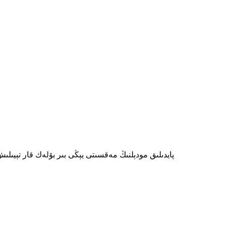
پايدىلىق مودېلنىڭ مەقسىتى يېڭى بىر بۆلەك قار تېيىل