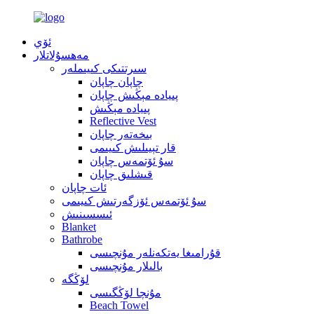
ئۆي
مەھسۇلاتلار
سىرتتىكى كىيىملەر
چاپان چاپان
پىيادە مېڭىش چاپان
پىيادە مېڭىش
Reflective Vest
بىخەتەر چاپان
قار تېيىلىش كىيىمى
سۇ ئۆتمەس چاپان
قىشلىق چاپان
ئات چاپان
سۇ ئۆتمەس ئۆزگەرتىش كىيىمى
ئىسسىنىش
Blanket
Bathrobe
قۇرامىغا يەتكەنلەر مۇنچىسى
بالىلار مۇنچىسى
لۆڭگە
مۇنچا لۆڭگىسى
Beach Towel