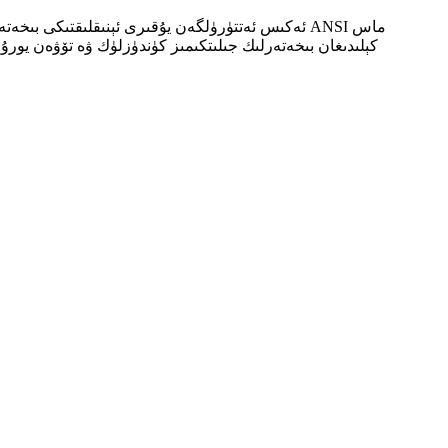
ئەكىس ئەتتۈرۈلگەن يۇقىرى ئېنىقلىقتىكى بىخەتەرل
كېلىدىغان بىخەتەرلىك جىلىتكىمىز كۈندۈزلۈك ۋە تۆۋەن يورۇ