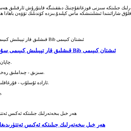
ىك جىلىتكە سىزنى قوزغاتقۇچنىڭ دىققىتىگە قايتۇرۇش ئارقىلىق ھەسەل ھە
قلۇق شارائىتىدا ئىشلىتىشكە ماس كېلىدۇ.بىزدە كۈندىلىك تۆۋەن باھادا
قىشلىق قار تېيىلىش كىيىمى سۇدىن مۇداپىئەلىنەلەيدىغان قار تېيىلىش كىيىمى ۋە Bib ئىشتان كىيىمى
چاپان - چاپاننى سۇدىن ساقلايدىغان كەسپىي سىرلانغان رەخت.
سىزىق - چىداملىق رەخت ئەڭ ياخشى ئىسسىقلىقنى ساقلاشقا كاپالەتلىك قىلىدۇ.
ئازادە ئۇسلۇب - قۇرغاقلىقنى ساقلاش ، سىرتتا ئىسسىق بوشلۇق بىلەن تەمىنلەش.
يامغۇرلۇق ، تۇمانلىق ياكى سالقىن ھاۋارايىغا ماس كېلىدۇ.
ھەر خىل بىخەتەرلىك جىلىتكە ئەكىس ئەتتۈرىدىغ