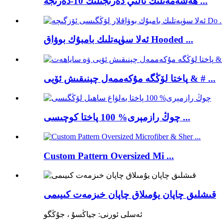
ھەشەمەتلىك ئالىي دەرىجىلىك 10-دەرىجە ...
ئەلا سۈپەتلىك بامبۇك بوۋاق Hooded ...
پاختا لۆڭگە مۇكەممەل چېنىقىش ئۆيى & # ...
چوڭ رازمېرى% 100 پاختا كوچىسى ...
Custom Pattern Oversized Mi ...
قىشلىق چاپان يۇمىلاق چاپان خىزمەت كىيىمى
ئەسلى ئورنى: جياڭسۇ ، جۇڭگو