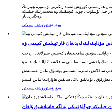
رىسىنى كۆرۈش ئىقتىدارىڭىزنى ئۆستۈرىدۇ.بىزنىڭ ANSI ماس
 ھەر خىل ئۇسلۇب ، چوڭ-كىچىكلىك ۋە بىخەتەرلىك جىلىتكە
رەڭلىرى بار.
سۈرۈشتۈرۈش
تەپسىلاتى
سۈرۈشتۈرۈش
تەپسىلاتى
ان جىلىتكە چوڭلۇقتىكى بەلگە خاسلاشتۇرۇلغان