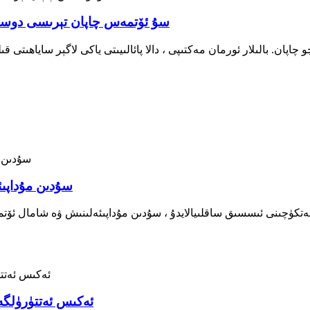
سۇ ئۆتمەس چاپان تېرىسى دوستانە 
پان. بالىلار ئورمان مەكتىپى ، دالا پائالىيىتى ياكى لاگېر ساياھىتى قىلىد
سۇدىن مۇداپىئ
چىنى ئىسسىق ساقلىيالايدۇ ، سۇدىن مۇداپىئەلىنىش ۋە شامال ئۆتمەس ئ
ئەكىس ئەتتۈرۈلگە