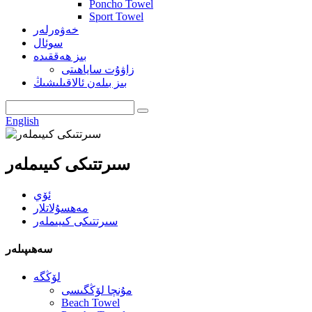
Poncho Towel
Sport Towel
خەۋەرلەر
سوئال
بىز ھەققىدە
زاۋۇت ساياھىتى
بىز بىلەن ئالاقىلىشىڭ
English
سىرتتىكى كىيىملەر
ئۆي
مەھسۇلاتلار
سىرتتىكى كىيىملەر
سەھىپىلەر
لۆڭگە
مۇنچا لۆڭگىسى
Beach Towel