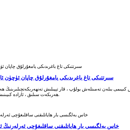
سىرتتىكى تاغ باغرىدىكى يامغۇرلۇق چاپان ئۈچۈن ئاي
ىش كىيىمى بىلەن تەمىنلەش بولۇپ ، قار تېيىلىش تەنھەرىكەتچىلىرىنىڭ 
ھەرىكەت سىلىق ، ئازادە كىيىنىش ، قۇرۇلما كۈچى ۋە كۈچلۈك قوللىنىشچانلىقى كۈچلۈك.
خاس بەلگىسى بار ھاياتلىقنى ساقلىغۇچى ئەرلەرنىڭ 