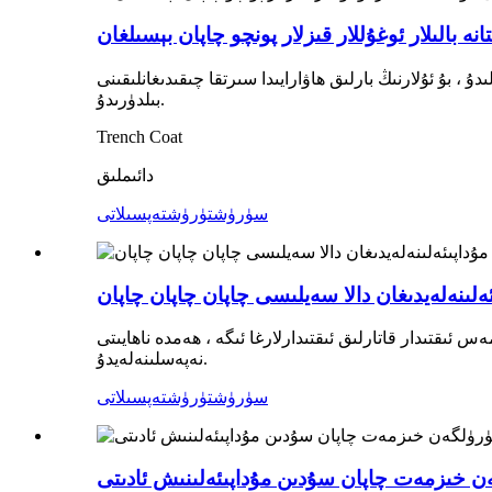
بالىلار ئوغۇللار قىزلار پونچو چاپان بېسىلغان
ۇ ، بۇ ئۇلارنىڭ بارلىق ھاۋارايىدا سىرتقا چىقىدىغانلىقىنى
بىلدۈرىدۇ.
Trench Coat
دائىملىق
سۈرۈشتۈرۈش
تەپسىلاتى
ەلىنەلەيدىغان دالا سەيلىسى چاپان چاپان چاپان
ىقتىدار قاتارلىق ئىقتىدارلارغا ئىگە ، ھەمدە ناھايىتى
نەپەسلىنەلەيدۇ.
سۈرۈشتۈرۈش
تەپسىلاتى
ن خىزمەت چاپان سۇدىن مۇداپىئەلىنىش ئادىتى