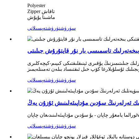
Polyester
Zipper تاقاش
ماشىنا يۇيۇش
سۈرۈشتۈرۈش
تەپسىلاتى
بىخەتەرلىك تاسمىسى بار نۇر قايتۇرۇش جىلىتى
ىرى ئېنىقلىقتىكى كىيىم-كېچەكلىرى ANSI سىناق قىلىنغان بولۇپ ، OSHA ھازىرقى سانائەت ئۆلچىمىگە ماس كېلىدۇ.بىز ئۇزۇن يىللاردىن بۇيان بازاردا
سۈرۈشتۈرۈش
تەپسىلاتى
ىك ئەرلەرنىڭ سۇدىن مۇداپىئەلىنىش ئۇزۇن يەڭ
ئورالما يامغۇر چاپان - بۇ سۇدىن مۇداپىئەلىنىدىغان چاپان
سۈرۈشتۈرۈش
تەپسىلاتى