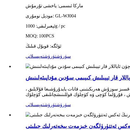
ماركا ئىسمى: ياخشى تۇرمۇش
مودېل نومۇرى: GL-WJ004
ئېغىرلىقى: 1000g / pc
MOQ: 100PCS
ئۈلگە: قوبۇل قىلىڭ
سۈرۈشتۈرۈش
تەپسىلاتى
اللار قار تېيىلىش كىيىمى سۇدىن مۇداپىئەلىنىش
ھەقسىز سوزۇش ھەرىكىتىنى قانات يايدۇرۇشىغا قۇلايلىق ،
سۈرۈشتۈرۈش
تەپسىلاتى
ئەكس ئەتتۈرۈلگەن خىزمەت بىخەتەرلىك جىلىتى