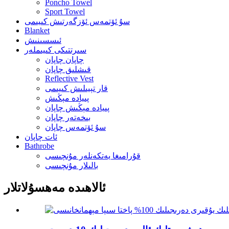
Poncho Towel
Sport Towel
سۇ ئۆتمەس ئۆزگەرتىش كىيىمى
Blanket
ئىسسىنىش
سىرتتىكى كىيىملەر
چاپان چاپان
قىشلىق چاپان
Reflective Vest
قار تېيىلىش كىيىمى
پىيادە مېڭىش
پىيادە مېڭىش چاپان
بىخەتەر چاپان
سۇ ئۆتمەس چاپان
ئات چاپان
Bathrobe
قۇرامىغا يەتكەنلەر مۇنچىسى
بالىلار مۇنچىسى
ئالاھىدە مەھسۇلاتلار