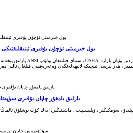
يول خىزمىتى ئۈچۈن يۇقىرى ئېنىقلىقتىكى 
بارلىق بىخەتەرلىك جىلىتىمىزنىڭ يۇق
يازلىق يامغۇر چاپان يۇقىرى سۈپەتل
v