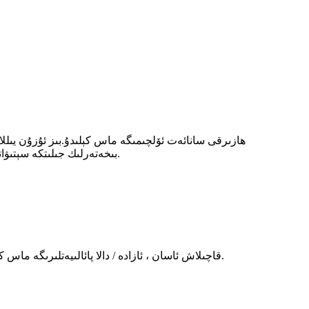
بىخەتەرلىك جىلىتكە سېتىۋاتىمىز ، ھەر بىرسى ئىنچىكە لايىھەلەنگەن ۋە تەرەققىي قىلغان ئالىي دەرىجىلىك ئۇسلۇبلارغا كۆپ خىل ئىقتىساد بىلەن تەمىنلەيمىز.
قاچىلاش ئاسان ، ئازادە / دالا پائالىيەتلىرىگە ماس كېلىدۇ ، سومكىڭىز ، ۋېلىسىپىت ، ماشىنىڭىزدا بەك كۆپ بوشلۇق ئالماڭ.