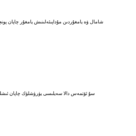
شامال ۋە يامغۇردىن مۇداپىئەلىنىش يامغۇر چاپان پونچو چا
سۇ ئۆتمەس دالا سەيلىسى يۈرۈشلۈك چاپان ئىشلەتكۈ