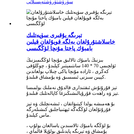
سۈرۈشتۈرۈش
تەپسىلاتى
تېرىگە يۇقىرى سۈپەتلىك
خاسلاشتۇرۇلغان بەلگە قويۇلغان قېلىن
بامبۇك پاختا مۇنچا لۆڭگىسى
بىزنىڭ بامبۇك تالالىق مۇنچا لۆڭگىمىزنىڭ
ئۆلچىمى 70 * 140 سانتىمېتىر كېلىدۇ ، چوڭلۇقى
كەڭرى ، ئازادە مۇنچا ياكى چىلاپ بولغاندىن
كېيىن سىزنى ئىسسىق ۋە يۇمشاق قىلىدۇ.
تېز قۇرۇتۇش ئىقتىدارى قالدۇق نەملىك بولمىسا
تېز ۋە راھەت قۇرۇيالىشىڭىزغا كاپالەتلىك قىلىدۇ.
بۇ ھەمىشە يولدا كېتىۋاتقان ، ئىشەنچلىك ۋە تېز
قۇرۇتۇلغان لۆڭگەگە ئېھتىياجلىق كىشىلەرگە
ماس كېلىدۇ.
بۇ لۆڭگە بامبۇك تالاسىدىن ياسالغان بولۇپ ،
يۇمشاق ۋە تېرىگە پايدىلىق بولۇپلا قالماي ،