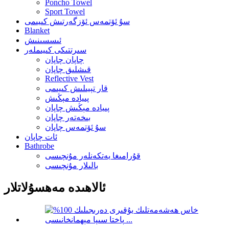
Poncho Towel
Sport Towel
سۇ ئۆتمەس ئۆزگەرتىش كىيىمى
Blanket
ئىسسىنىش
سىرتتىكى كىيىملەر
چاپان چاپان
قىشلىق چاپان
Reflective Vest
قار تېيىلىش كىيىمى
پىيادە مېڭىش
پىيادە مېڭىش چاپان
بىخەتەر چاپان
سۇ ئۆتمەس چاپان
ئات چاپان
Bathrobe
قۇرامىغا يەتكەنلەر مۇنچىسى
بالىلار مۇنچىسى
ئالاھىدە مەھسۇلاتلار