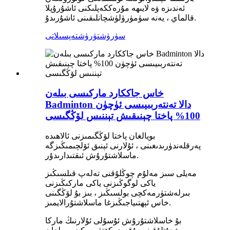
ئەندىزە ۋە لايىھە مۇرەككەپلىكنى ئاشۇرۇپلا
قالماي ، يەنە سۈمۈرۈلۈشچانلىقىنى ئاشۇرىدۇ.
سۈرۈشتۈرۈش
تەپسىلاتى
خاس جاككارد ماركىسى بىلەن
Badminton دالا تەنتەربىيىسى ئۈچۈن
100% پاختا چېنىقىش تېننىس لۆڭگىسى
بويالغان پاختا لۆڭگىمىزنى ئالاھىدە
پەرقلەندۈرىدىغىنى ، ئۇلارنى ئېنىق ئۆلچىمىڭىزگە
ماسلاشتۇرۇش ئىقتىدارىدۇر.
مەيلى سىز مەلۇم چوڭلۇقنى تەلەپ قىلسىڭىز
ياكى لوگوڭىزنى ياكى ماركىڭىزنى
بىرلەشتۈرمەكچى بولسىڭىز ، بىز بۇ لۆڭگىنى
خاس ئېھتىياجىڭىزغا ماسلاشتۇرالايمىز.
بۇ خاسلاشتۇرۇش ئۇسۇلى ئۇلارنىڭ ماركا