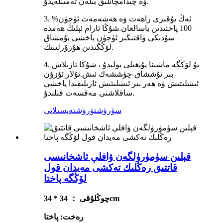
ۋە چىدامچانلىق بىلەن تەمىنلەيدۇ.
3. ئەڭ يۇقىرى راھەت ۋە ھەشەمەت ئۈچۈن%
100 پاختىدىن ياسالغان.شۇڭا ئارام ئېلىڭ ھەمدە
سۇدىكى ۋاقتىڭىز ئۈچۈن ياخشى يۇمشاق
لۆڭگىدىن ھۇزۇرلىنىڭ.
4. بۇ لۆڭگە ماشىنا يۇيغىلى بولىدۇ ، شۇڭا تازىلاش
بىر ئۇششاق-چۈششەك ئىش.ئۇلار ئۇزۇن
ئىشلىتىش ۋە ھەر بىر ئىشلىتىش ئارىلىقىدا ياخشى
ساقلاشنى مەقسەت قىلىدۇ.
سۈرۈشتۈرۈش
تەپسىلاتى
قېلىن سۈمۈرۈلگەن ۋافلې ئاشخانىسى
قاتتىق رەڭلىك تەكشى مەيدان قول
لۆڭگە پاختا
چوڭلۇقى ： 34 * 34cm
رەخت: پاختا