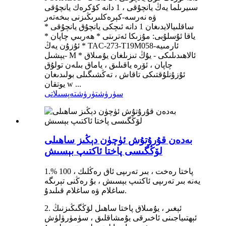
سىيرىلما يەڭ يانچۇقى ، 1 دانە كۆكرەك يانچۇقى
ۋە نەرسە-كېرەكلىرىڭىزنى بىخەتەر
ساقلىيالايدىغان 1 دانە ئىچكى يانچۇق يانچۇقى *
ياقا ئۇسلۇبى: مۇزىكا ئەترىتى * ھەربىي چاپان *
ئۇزۇن يەڭ * TAC-273-T19M058-ئارمىيە
يېشىل- M * ئالاھىدىلىكى - يۇڭ تىزىلغان يۇمىلاق
چاپان ، ئۆرە ياقىلىق ، ياماق بىلەن تولۇق
ئۇزۇنلۇقتىكى تاقاش ، تەڭشىگىلى بولىدىغان
يوتقان w ...
سۈرۈشتۈرۈش
تەپسىلاتى
بەدەن قۇرۇتۇش ئۈچۈن دېڭىز ساھىلى
لۆڭگىسى پاختا ئاكتىپ بېسىش
1.% 100 پاختا رەخت ، بىر تەرىپى ئاق رەڭلىك ،
يەنە بىر تەرىپى ئاكتىپ بېسىش ، بۇ رەڭنى تېرىگە
ساغلام ۋە ساغلام قىلىدۇ.
2. ئېغىر ، يۇمىلاق پاختا ساھىل لۆڭگىڭىزنىڭ
ئېھتىياجىنى ئاخىرقى يۇمشاقلىق ، سۈمۈرۈلۈش