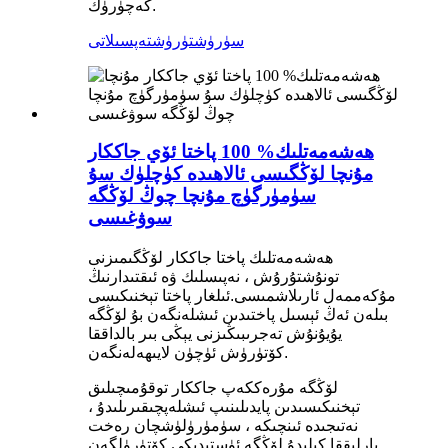
كەچۈرۈڭ.
سۈرۈشتۈرۈش
تەپسىلاتى
ھەشەمەتلىك% 100 پاختا ئۆي جاككار
مۇنچا لۆڭگىسى ئالاھىدە كۈچلۈك سۇ
سۈمۈرگۈچ مۇنچا چوڭ لۆڭگە
سوۋغىسى
ھەشەمەتلىك پاختا جاككار لۆڭگىمىزنى
تونۇشتۇرۇش ، نەپىسلىك ۋە ئىقتىدارنىڭ
مۇكەممەل ئارىلاشمىسى.ئىلغار پاختا تېخنىكىسى
بىلەن ئەڭ ئېسىل پاختىدىن ئىشلەنگەن بۇ لۆڭگە
يۇيۇنۇش تەجرىبىڭىزنى يېڭى بىر بالداققا
كۆتۈرۈش ئۈچۈن لايىھەلەنگەن.
لۆڭگە مۇرەككەپ جاككار توقۇمىچىلىق
تېخنىكىسىدىن پايدىلىنىپ ئىشلەپچىقىرىلىدۇ ،
نەتىجىدە ئىنچىكە ، سۈمۈرۈلۈشچان رەخت
بارلىققا كېلىدۇ.لۆڭگە ئۈستىدىكى كۆتۈرۈلگەن