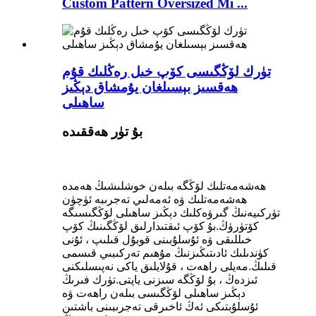
Custom Pattern Oversized Mi ...
تۈرك لۆڭگىسى كۆپ خىل رەڭلىك قۇم
ھەقسىز بېسىلغان يۇمشاق دېڭىز
ساھىلى
بۇ تۈر ھەققىدە
ھەشەمەتلىك لۆڭگە بىلەن خوشلىشىڭ ھەمدە
ھەشەمەتلىك ۋە ئەمەلىي تەجرىبە ئۈچۈن
تۈركىيەنىڭ گىرۋەكلىك دېڭىز ساھىلى لۆڭگىسىگە
كۆتۈرۈڭ.بۇ كۆپ ئىقتىدارلىق لۆڭگىنىڭ كۆپ
خىللىقى ۋە ئۇسلۇبىنى قوبۇل قىلىپ ، ئۇنى
كۈندىلىك ئادىتىڭىزنىڭ مۇھىم تەركىبىي قىسمى
قىلىڭ.مەيلى راھەت ، قۇلايلىق ياكى نەپىسلىكنى
ئىزدەڭ ، بۇ لۆڭگە سىزنى ياپتى.تۈرك فىرىڭ
دېڭىز ساھىلى لۆڭگىسى بىلەن راھەت ۋە
ئۇسلۇبتىكى ئەڭ ئاخىرقى تەجرىبىنى باشتىن