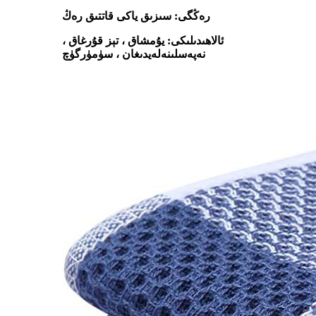
رەڭگى: سىزىق ياكى قاتتىق رەڭ
ئالاھىدىلىكى: يۇمشاق ، تېز قۇرغاق ،
نەپەسلىنەلەيدىغان ، سۈمۈرگۈچ