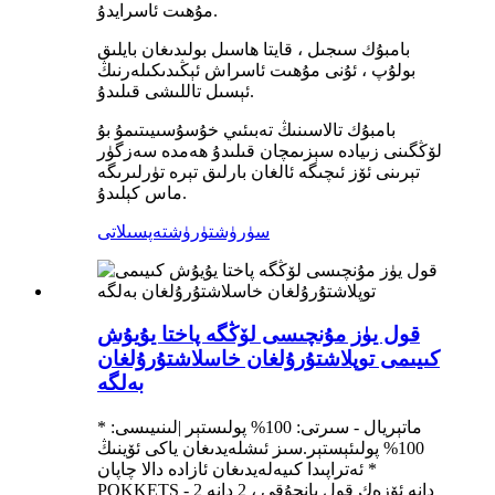
مۇھىت ئاسرايدۇ.
بامبۇك سىجىل ، قايتا ھاسىل بولىدىغان بايلىق
بولۇپ ، ئۇنى مۇھىت ئاسراش ئېڭىدىكىلەرنىڭ
ئېسىل تاللىشى قىلىدۇ.
بامبۇك تالاسىنىڭ تەبىئىي خۇسۇسىيىتىمۇ بۇ
لۆڭگىنى زىيادە سېزىمچان قىلىدۇ ھەمدە سەزگۈر
تېرىنى ئۆز ئىچىگە ئالغان بارلىق تېرە تۈرلىرىگە
ماس كېلىدۇ.
سۈرۈشتۈرۈش
تەپسىلاتى
قول يۈز مۇنچىسى لۆڭگە پاختا يۇيۇش
كىيىمى توپلاشتۇرۇلغان خاسلاشتۇرۇلغان
بەلگە
* ماتېريال - سىرتى: 100% پولىستېر |لىنىيىسى:
100% پولىئېستېر.سىز ئىشلەيدىغان ياكى ئۆينىڭ
ئەتراپىدا كىيەلەيدىغان ئازادە دالا چاپان *
POKKETS - 2 دانە ئۆزەك قول يانچۇقى ، 2 دانە