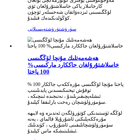
مەۋجۇتلۇقىنى يۇقىرى كۆتۈرمەكچى بولغان
كارخانىلار ياكى خاسلاشتۇرۇلغان ئۆي
لۆڭگىسىنى ئىزدەۋاتقان شەخسلەر ئۈچۈن
كۆڭۈلدىكىدەك قىلىدۇ.
سۈرۈشتۈرۈش
تەپسىلاتى
ھەشەمەتلىك مۇنچا لۆڭگىسى
خاسلاشتۇرۇلغان جاككارد ماركىسى%
100 پاختا
% 100 پاختا مۇنچا لۆڭگىسى مۇرەككەپ جاككار
توقۇش تېخنىكىسىدىن پايدىلىنىپ
ئىشلەپچىقىرىلىدۇ ، نەتىجىدە ئىنچىكە ،
سۈمۈرۈلۈشچان رەخت بارلىققا كېلىدۇ.
لۆڭگە ئۈستىدىكى كۆتۈرۈلگەن ئەندىزە ۋە لايىھە
مۇرەككەپلىكنى ئاشۇرۇپلا قالماي ، يەنە
سۈمۈرۈلۈشچانلىقىنى ئاشۇرۇپ ، كۈندىلىك
ئىشلىتىشكە ماس كېلىدۇ.