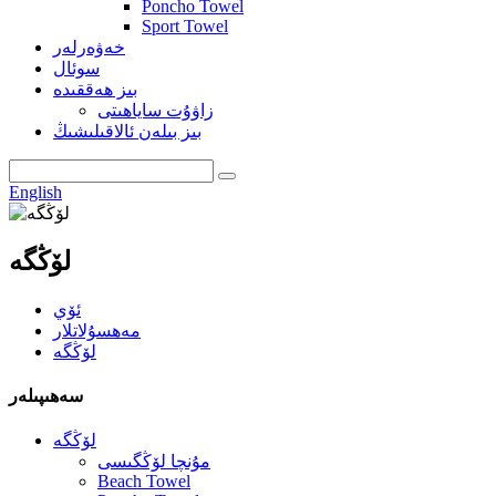
Poncho Towel
Sport Towel
خەۋەرلەر
سوئال
بىز ھەققىدە
زاۋۇت ساياھىتى
بىز بىلەن ئالاقىلىشىڭ
English
لۆڭگە
ئۆي
مەھسۇلاتلار
لۆڭگە
سەھىپىلەر
لۆڭگە
مۇنچا لۆڭگىسى
Beach Towel