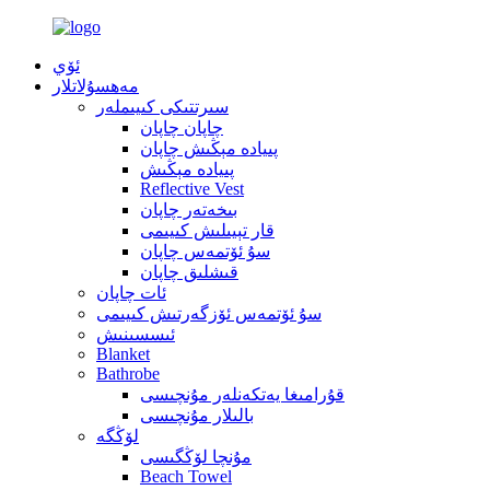
ئۆي
مەھسۇلاتلار
سىرتتىكى كىيىملەر
چاپان چاپان
پىيادە مېڭىش چاپان
پىيادە مېڭىش
Reflective Vest
بىخەتەر چاپان
قار تېيىلىش كىيىمى
سۇ ئۆتمەس چاپان
قىشلىق چاپان
ئات چاپان
سۇ ئۆتمەس ئۆزگەرتىش كىيىمى
ئىسسىنىش
Blanket
Bathrobe
قۇرامىغا يەتكەنلەر مۇنچىسى
بالىلار مۇنچىسى
لۆڭگە
مۇنچا لۆڭگىسى
Beach Towel