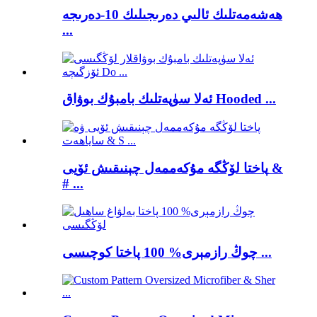
ھەشەمەتلىك ئالىي دەرىجىلىك 10-دەرىجە
...
ئەلا سۈپەتلىك بامبۇك بوۋاق Hooded ...
پاختا لۆڭگە مۇكەممەل چېنىقىش ئۆيى &
# ...
چوڭ رازمېرى% 100 پاختا كوچىسى ...